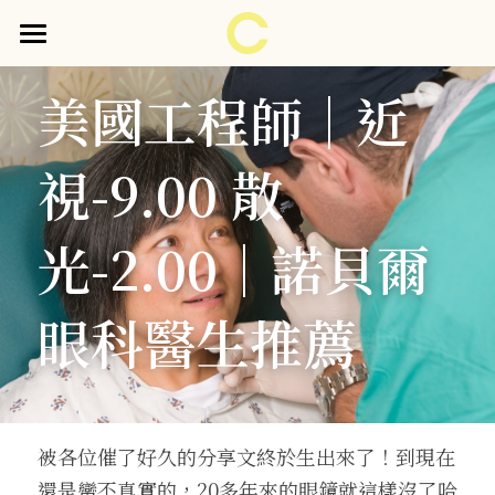
首頁
美國工程師｜近
關於醫師
視-9.00 散
見證分享
門診時間表
光-2.00｜諾貝爾
護眼衛教
眼科醫生推薦
企業＆校園 護眼衛教講座
護眼妙招
預約諮詢
被各位催了好久的分享文終於生出來了！到現在
還是蠻不真實的，20多年來的眼鏡就這樣沒了哈