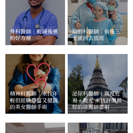
骨科醫師｜脫鏡後運
麻醉科醫師｜術後三
動好方便
天就回去值班
精神科醫師｜來找年
泌尿科醫師｜高度近
輕但經驗豐富又健談
視＋散光 來找評價很
的美女醫師手術
好的徐醫師雷射