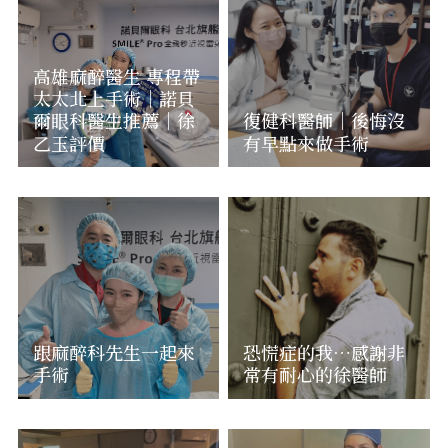
高雄麻醉醫生 專程帶
太太北上手術｜諾貝
爾眼科醫生推薦｜徐
復健科醫師｜後悔沒
乙玉評價
有早點來做手術
跟麻醉科先生一起來
恐慌症的我…感謝非
手術
常有耐心的徐醫師