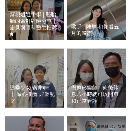
幫親姐姐手術 | 胚胎
師的雷射經驗分享｜
歌手 | 陳華 和你看五
諾貝爾眼科醫生推薦
月的晚霞
通靈少女 索非亞
微整形醫師｜術後休
｜ 誠心推薦 非業配
息八小時就可以開車
文
和正常看診