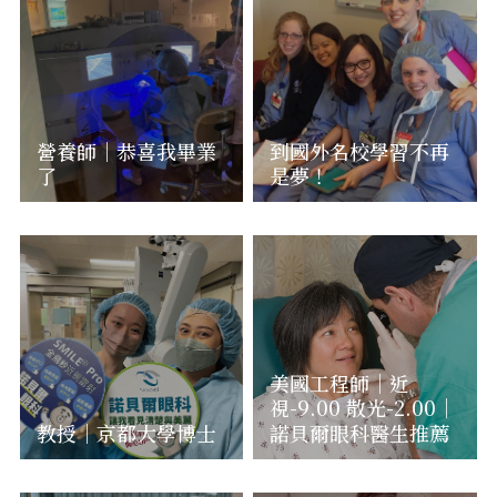
營養師｜恭喜我畢業
到國外名校學習不再
了
是夢！
美國工程師｜近
視-9.00 散光-2.00｜
教授｜京都大學博士
諾貝爾眼科醫生推薦