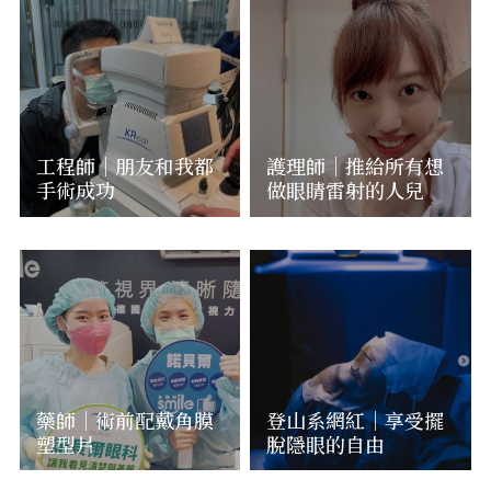
工程師｜朋友和我都
護理師｜推給所有想
手術成功
做眼睛雷射的人兒
藥師｜術前配戴角膜
登山系網紅｜享受擺
塑型片
脫隱眼的自由