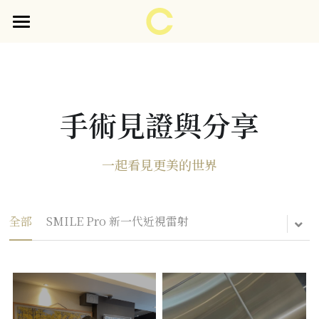
×
部落格分類
首頁
關於醫師
所有博客分類
手術見證與
分享
見證分享
門診時間表
一起看見更美的世界
護眼衛教
企業＆校園 護眼衛教講座
全部
SMILE Pro 新一代近視雷射
護眼妙招
預約諮詢