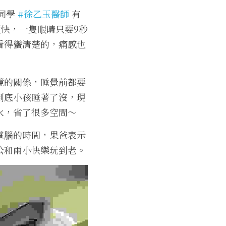
同學 
#徐乙玉醫師
 有
復快，一隻眼睛只要9秒
看得蠻清楚的，痛感也
鏡的關係，睡覺前都要
到底小孩睡著了沒，現
水，省了很多空間～
電腦的時間，果爸表示
公和兩小快樂玩到老。