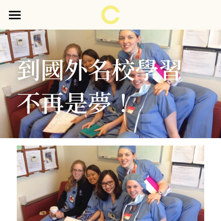
首頁
關於醫師
到國外名校學習
見證分享
不再是夢！
門診時間表
護眼衛教
企業＆校園 護眼衛教講座
護眼妙招
預約諮詢