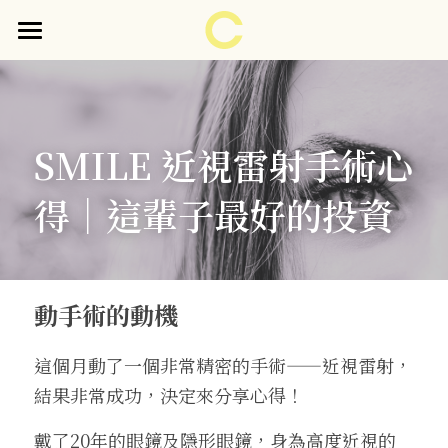
首頁
關於醫師
SMILE 近視雷射手術心
見證分享
得｜這輩子最好的投資
門診時間表
護眼衛教
企業＆校園 護眼衛教講座
動手術的動機
護眼妙招
預約諮詢
這個月動了一個非常精密的手術——近視雷射，
結果非常成功，決定來分享心得！
戴了20年的眼鏡及隱形眼鏡，身為高度近視的