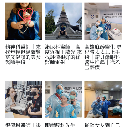
精神科醫師｜來
泌尿科醫師｜高
高雄麻醉醫生 專
找年輕但經驗豐
度近視＋散光 來
程帶太太北上手
富又健談的美女
找評價很好的徐
術｜諾貝爾眼科
醫師手術
醫師雷射
醫生推薦｜徐乙
玉評價
復健科醫師｜後
跟麻醉科先生一
從陪女友到自己