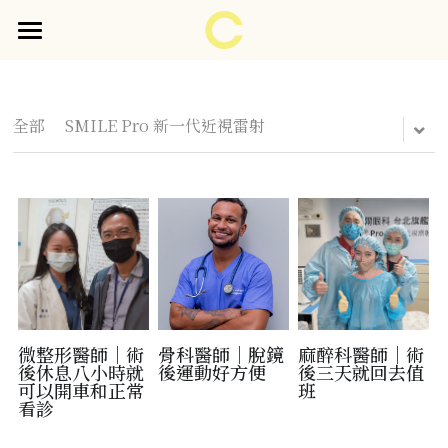
×
部落格分類
首頁
關於醫師
所有博客分類
全部
SMILE Pro 新一代近視雷射
見證分享
門診時間表
護眼衛教
企業＆校園 護眼衛教講座
護眼妙招
微整形醫師｜術
骨科醫師｜脫鏡
麻醉科醫師｜術
預約諮詢
後休息八小時就
後運動好方便
後三天就回去值
可以開車和正常
班
看診